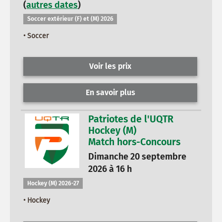
(
autres dates
)
Soccer extérieur (F) et (M) 2026
• Soccer
Voir les prix
En savoir plus
Patriotes de l'UQTR
Hockey (M)
Match hors-Concours
Dimanche 20 septembre
2026 à 16 h
Hockey (M) 2026-27
• Hockey