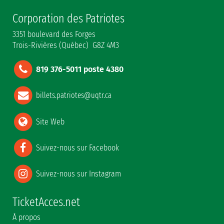
Corporation des Patriotes
3351 boulevard des Forges
Trois-Rivières (Québec) G8Z 4M3
819 376-5011 poste 4380
billets.patriotes@uqtr.ca
Site Web
Suivez-nous sur Facebook
Suivez-nous sur Instagram
TicketAcces.net
À propos