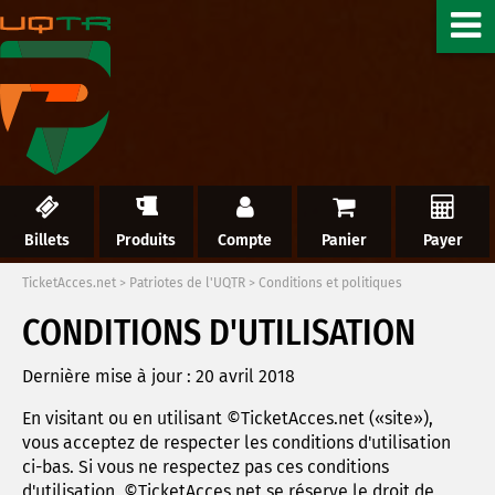
Billets
Produits
Compte
Panier
Payer
TicketAcces.net
>
Patriotes de l'UQTR
>
Conditions et politiques
CONDITIONS D'UTILISATION
Dernière mise à jour : 20 avril 2018
En visitant ou en utilisant ©TicketAcces.net («site»),
vous acceptez de respecter les conditions d'utilisation
ci-bas. Si vous ne respectez pas ces conditions
d'utilisation, ©TicketAcces.net se réserve le droit de