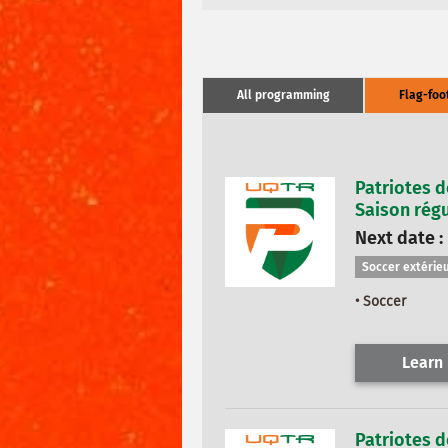
All programming
Flag-foo
Patriotes d
Saison régu
Next date :
Soccer extérieu
• Soccer
Learn
Patriotes d