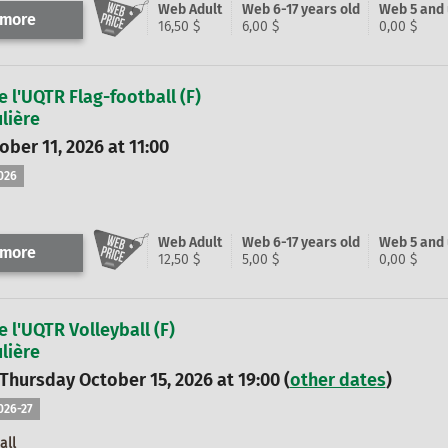
Web Adult
Web 6-17 years old
Web 5 and
 more
16,50 $
6,00 $
0,00 $
e l'UQTR Flag-football (F)
lière
ber 11, 2026 at 11:00
026
Web Adult
Web 6-17 years old
Web 5 and
 more
12,50 $
5,00 $
0,00 $
e l'UQTR Volleyball (F)
lière
 Thursday October 15, 2026 at 19:00 (
other dates
)
2026-27
all