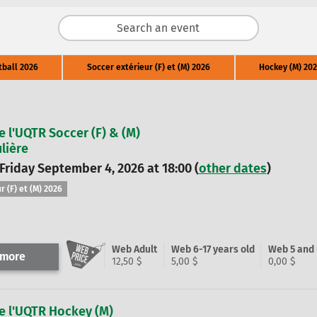
tball 2026
Soccer extérieur (F) et (M) 2026
Hockey (M) 202
e l'UQTR Soccer (F) & (M)
lière
 Friday September 4, 2026 at 18:00 (
other dates
)
r (F) et (M) 2026
Web Adult
Web 6-17 years old
Web 5 and
 more
12,50 $
5,00 $
0,00 $
e l'UQTR Hockey (M)