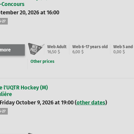
-Concours
tember 20, 2026 at 16:00
6-27
Web Adult
Web 6-17 years old
Web 5 and
 more
16,50 $
6,00 $
0,00 $
Other prices
e l'UQTR Hockey (M)
lière
Friday October 9, 2026 at 19:00 (
other dates
)
6-27