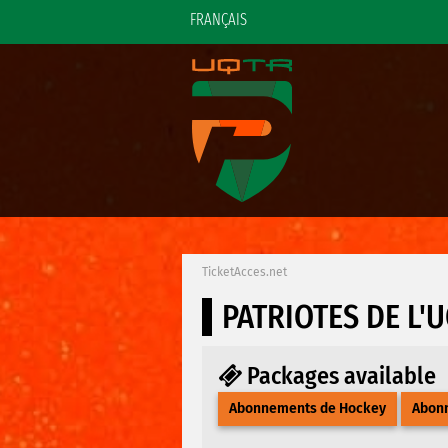
FRANÇAIS
TicketAcces.net
PATRIOTES DE L'
Packages available
Abonnements de Hockey
Abonn