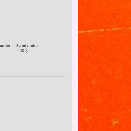
 under
5 and under
0,00 $