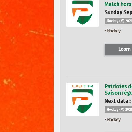
Match hors
Sunday Sep
Hockey (M) 202
• Hockey
Learn
Patriotes d
Saison régu
Next date : 
Hockey (M) 202
• Hockey