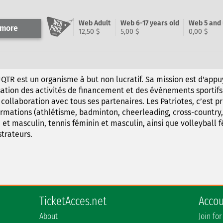
Web Adult
Web 6-17 years old
Web 5 and
 more
12,50 $
5,00 $
0,00 $
QTR est un organisme à but non lucratif. Sa mission est d'appuy
sation des activités de financement et des événements sportifs 
ollaboration avec tous ses partenaires. Les Patriotes, c’est p
ormations (athlétisme, badminton, cheerleading, cross-country, 
 et masculin, tennis féminin et masculin, ainsi que volleyball f
trateurs.
TicketAcces.net
Acco
About
Join for