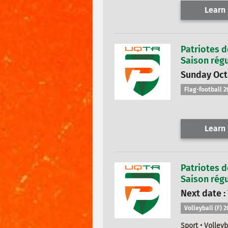
Learn
Patriotes d
Saison régu
Sunday Octo
Flag-football 2
Learn
Patriotes d
Saison régu
Next date :
Volleyball (F) 
Sport • Volleyb