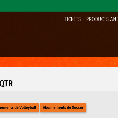
TICKETS
PRODUCTS AND
UQTR
ements de Volleyball
Abonnements de Soccer