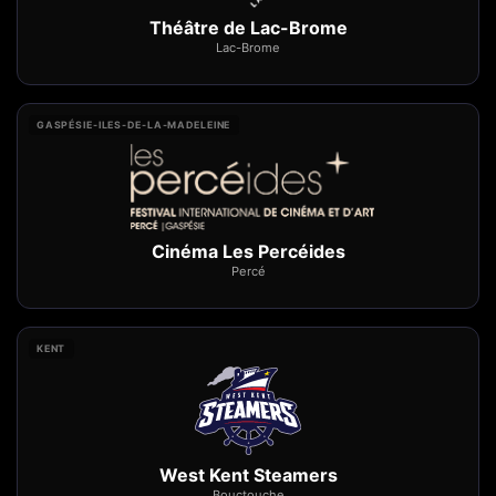
Théâtre de Lac-Brome
Lac-Brome
GASPÉSIE-ILES-DE-LA-MADELEINE
Cinéma Les Percéides
Percé
KENT
West Kent Steamers
Bouctouche