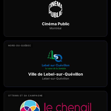
Cinéma Public
Montréal
NORD-DU-QUÉBEC
Ville de Lebel-sur-Quévillon
Lebel-sur-Quévillon
OTTAWA ET SA CAMPAGNE