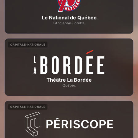
Le National de Québec
L'Ancienne-Lorette
CAPITALE-NATIONALE
Théâtre La Bordée
Québec
CAPITALE-NATIONALE