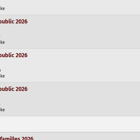
oke
public 2026
h
oke
public 2026
h
oke
public 2026
h
oke
 familles 2026