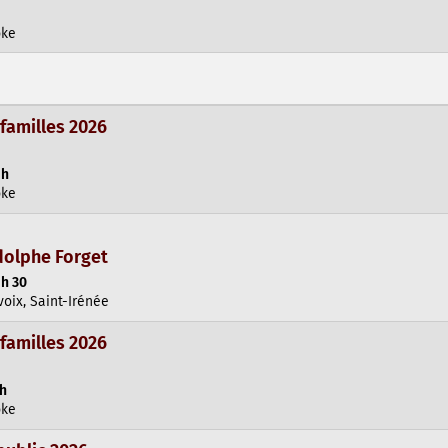
oke
 familles 2026
 h
oke
dolphe Forget
 h 30
oix, Saint-Irénée
 familles 2026
 h
oke