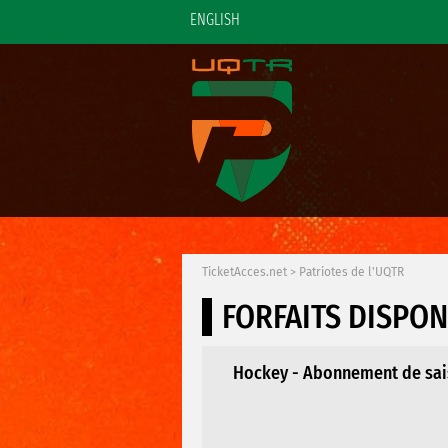
ENGLISH
TicketAcces.net
>
Patriotes de l'UQTR
FORFAITS DISPON
Hockey - Abonnement de sai