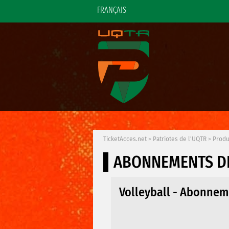
FRANÇAIS
TicketAcces.net
>
Patriotes de l'UQTR
>
Produ
ABONNEMENTS D
Volleyball - Abonnem