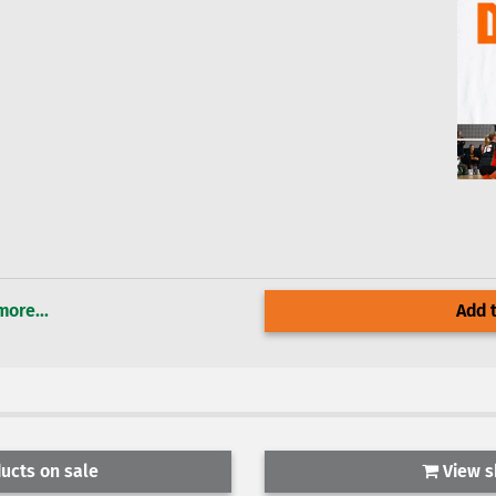
more...
Add t
ucts on sale
View s