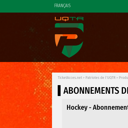
FRANÇAIS
TicketAcces.net
>
Patriotes de l'UQTR
>
Produ
ABONNEMENTS D
Hockey - Abonnement 