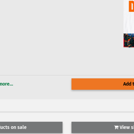
more...
Add t
ucts on sale
View s