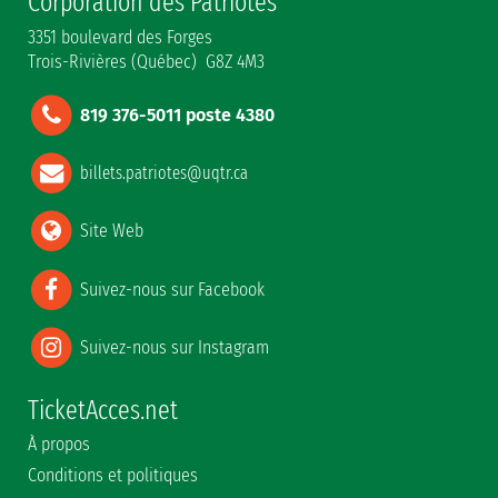
Corporation des Patriotes
3351 boulevard des Forges
Trois-Rivières (Québec) G8Z 4M3
819 376-5011 poste 4380
billets.patriotes@uqtr.ca
Site Web
Suivez-nous sur Facebook
Suivez-nous sur Instagram
TicketAcces.net
À propos
Conditions et politiques