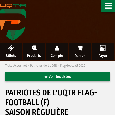
Billets
Produits
Compte
Panier
Payer
TicketAcces.net
>
Patriotes de l'UQTR
>
Flag-football 2026
Voir les dates
PATRIOTES DE L'UQTR FLAG-
FOOTBALL (F)
SAISON RÉGULIÈRE