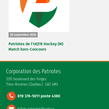
20 septembre 2026
Patriotes de l'UQTR Hockey (M)
Match hors-Concours
Corporation des Patriotes
3351 boulevard des Forges
Trois-Rivières (Québec) G8Z 4M3
819 376-5011 poste 4380
billets.patriotes@uqtr.ca