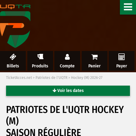
Billets
Produits
Compte
Panier
Payer
TicketAcces.net
>
Patriotes de l'UQTR
>
Hockey (M) 2026-27
Voir les dates
PATRIOTES DE L'UQTR HOCKEY
(M)
SAISON RÉGULIÈRE