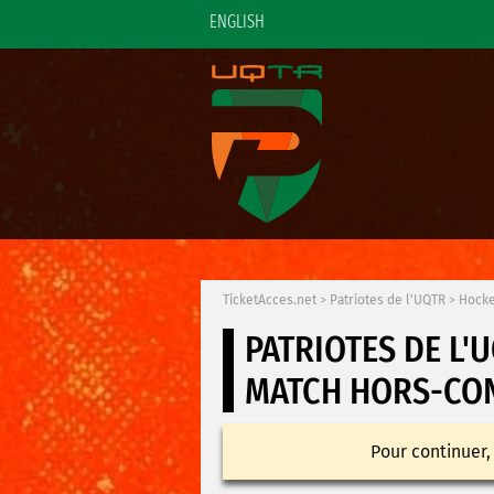
ENGLISH
TicketAcces.net
>
Patriotes de l'UQTR
>
Hocke
PATRIOTES DE L'
MATCH HORS-CO
Pour continuer,