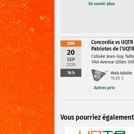
En savoir plus
Concordia vs UQTR
DIM
Patriotes de l'UQT
20
Colisée Jean-Guy Talb
SEP
1740 Avenue Gilles-Vil
2026
16 h
Web Adulte
16,50 $
Autres prix
Vous pourriez également 