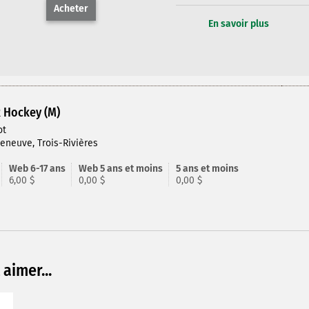
Acheter
En savoir plus
R Hockey (M)
ot
leneuve, Trois-Rivières
Web 6-17 ans
Web 5 ans et moins
5 ans et moins
6,00 $
0,00 $
0,00 $
aimer...