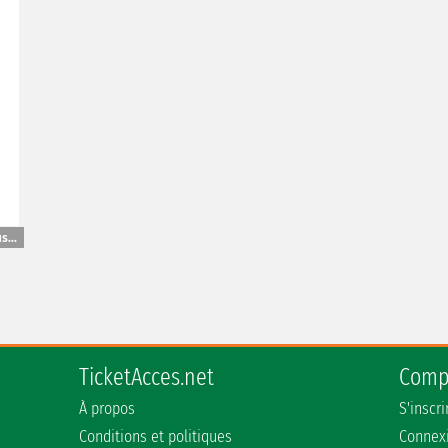
s...
TicketAcces.net
Comp
À propos
S'inscr
Conditions et politiques
Connex