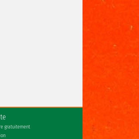
te
ire gratuitement
ion