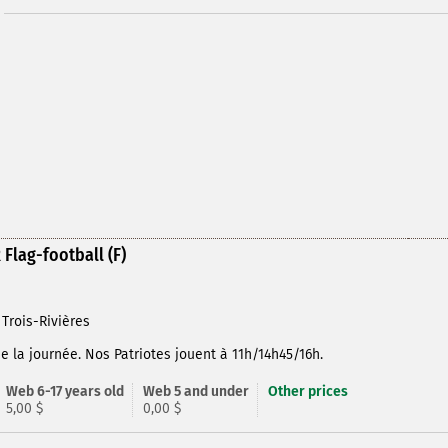
 Flag-football (F)
 Trois-Rivières
 la journée. Nos Patriotes jouent à 11h/14h45/16h.
Web 6-17 years old
Web 5 and under
Other prices
5,00 $
0,00 $