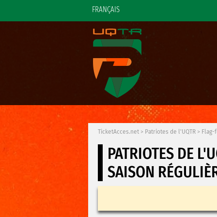
FRANÇAIS
TicketAcces.net
>
Patriotes de l'UQTR
>
Flag-
PATRIOTES DE L'
SAISON RÉGULIÈ