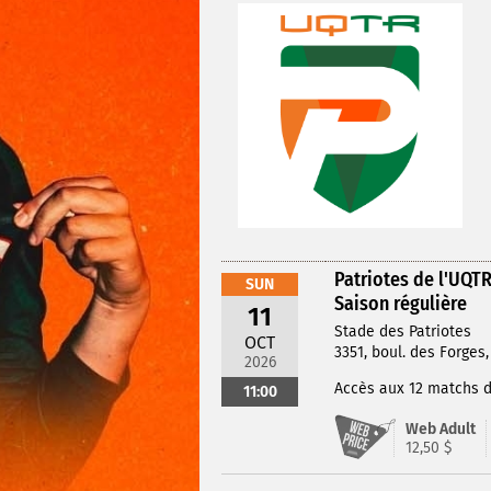
Patriotes de l'UQTR
SUN
Saison régulière
11
Stade des Patriotes
OCT
3351, boul. des Forges,
2026
Accès aux 12 matchs de
11:00
Web Adult
12,50 $