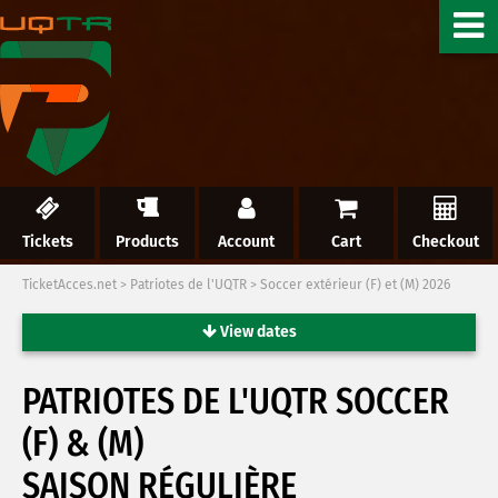
Tickets
Products
Account
Cart
Checkout
TicketAcces.net
>
Patriotes de l'UQTR
>
Soccer extérieur (F) et (M) 2026
View dates
PATRIOTES DE L'UQTR SOCCER
(F) & (M)
SAISON RÉGULIÈRE