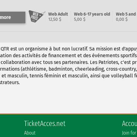
Web Adult
Web 6-17 years old
Web 5 and
 more
12,50 $
5,00 $
0,00 $
QTR est un organisme à but non lucratif. Sa mission est d'appuy
sation des activités de financement et des événements sportifs 
ollaboration avec tous ses partenaires. Les Patriotes, c’est p
ormations (athlétisme, badminton, cheerleading, cross-country, 
 et masculin, tennis féminin et masculin, ainsi que volleyball f
trateurs.
TicketAcces.net
Acco
About
Join for