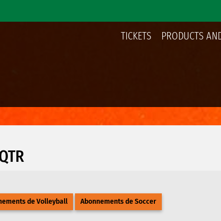
TICKETS
PRODUCTS AND
UQTR
ements de Volleyball
Abonnements de Soccer