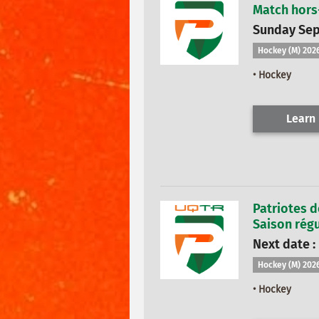
Match hors
Sunday Sep
Hockey (M) 202
• Hockey
Learn
Patriotes d
Saison régu
Next date : 
Hockey (M) 202
• Hockey