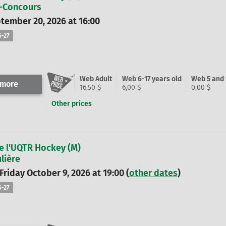
-Concours
tember 20, 2026 at 16:00
6-27
Web Adult
Web 6-17 years old
Web 5 and
 more
16,50 $
6,00 $
0,00 $
Other prices
e l'UQTR Hockey (M)
lière
Friday October 9, 2026 at 19:00 (
other dates
)
6-27