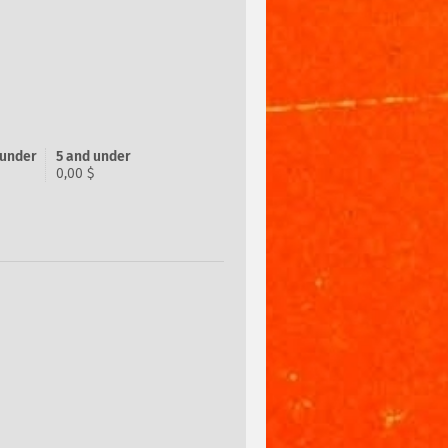
 under
5 and under
0,00 $