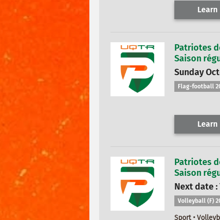
Learn
Patriotes d
Saison régu
Sunday Octo
Flag-football 2
Learn
Patriotes d
Saison régu
Next date :
Volleyball (F) 
Sport • Volleyb