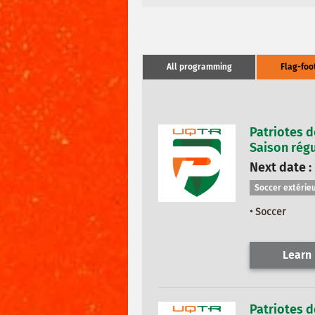
All programming
Flag-foo
Patriotes d
Saison régu
Next date :
Soccer extérieu
• Soccer
Learn
Patriotes d