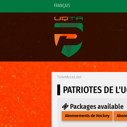
FRANÇAIS
TicketAcces.net
PATRIOTES DE L'
Packages available
Abonnements de Hockey
Abonn