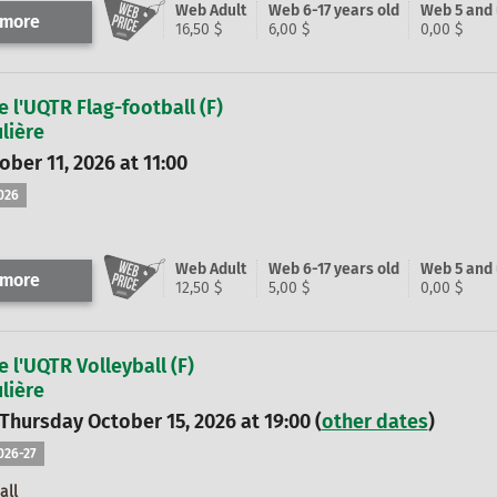
Web Adult
Web 6-17 years old
Web 5 and
 more
16,50 $
6,00 $
0,00 $
e l'UQTR Flag-football (F)
lière
ber 11, 2026 at 11:00
026
Web Adult
Web 6-17 years old
Web 5 and
 more
12,50 $
5,00 $
0,00 $
e l'UQTR Volleyball (F)
lière
 Thursday October 15, 2026 at 19:00 (
other dates
)
2026-27
all